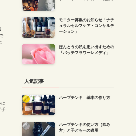
モニター募集のお知らせ「ナチ
ュラルセルフケア・コンサルテ
店
ーション」
で
と
ほんとうの私を思い出すための
「バッチフラワーレメディ」
人気記事
2
ハーブチンキ 基本の作り方
いに
ず手
ハーブチンキの使い方（飲み
方）と子どもへの適用