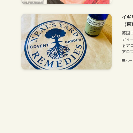
イギ
（東
英国
ディ
るア
アロマ
ハー