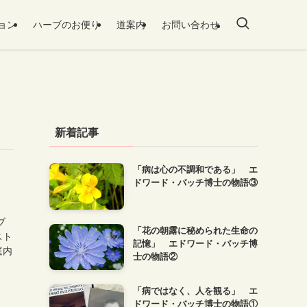
ョン
ハーブのお便り
道案内
お問い合わせ
新着記事
「病は心の不調和である」 エ
ドワード・バッチ博士の物語③
ブ
「花の朝露に秘められた生命の
スト
記憶」 エドワード・バッチ博
庭内
士の物語②
「病ではなく、人を観る」 エ
ドワード・バッチ博士の物語①