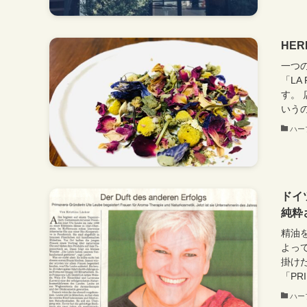
HERB
一つ
「LA
す。
いうの
ハー
ドイ
純粋
精油
よっ
掛け
「PR
ハー