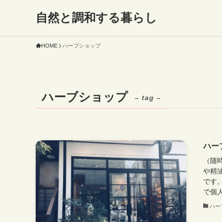
自然と調和する暮らし
HOME
ハーブショップ
ハーブショップ
– tag –
ハー
（随
や精
です
で個人
ハー