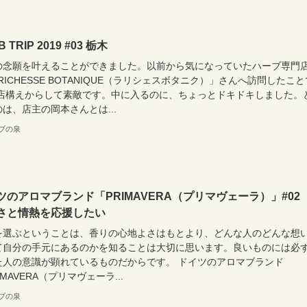
 TRIP 2019 #03 栃木
の念願を叶えることができました。以前から気になっていたハーブ専門
 RICHESSE BOTANIQUE（ラリシェスボタニク）」さんへ訪問したこと
 店構えからして素敵です。中に入るのに、ちょっとドキドキしました。
は、店主の岡本さんとは...
ブの泉
ツのアロマブランド「PRIMAVERA（プリマヴェーラ）」#0
さと情熱を応援したい
を選ぶということは、香りの心地よさはもとより、どんな人のどんな想
て自分の手元にあるのかを知ることは大切に思います。良いものには必
た人の意識が顕れているものだからです。 ドイツのアロマブランド
IMAVERA（プリマヴェーラ...
ブの泉