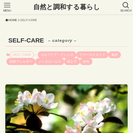
自然と調和する暮らし
MENU
SEARCH
HOME
SELF-CARE
SELF-CARE
– category –
SELF-CARE
セルフケア・イントロ
ファーストエイド
風邪
花粉アレルギー
メンタルヘルス
母と子
女性