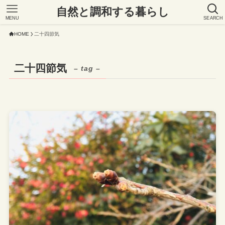
自然と調和する暮らし
MENU
SEARCH
HOME
二十四節気
二十四節気
– tag –