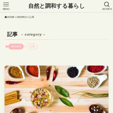
自然と調和する暮らし
MENU
SEARCH
HOME
WORKS
記事
記事
– category –
WORKS
記事